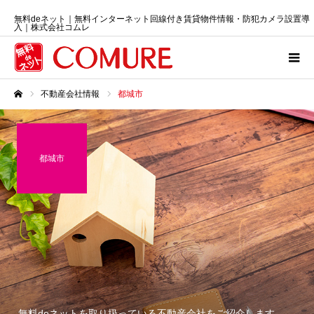
無料deネット｜無料インターネット回線付き賃貸物件情報・防犯カメラ設置導
入｜株式会社コムレ
不動産会社情報
都城市
ホーム
都城市
無料deネットを取り扱っている不動産会社をご紹介します。