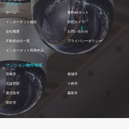
メニュー
ホーム
無料deネット
インターネット接続
防犯カメラ
会社概要
お問い合わせ
不動産会社一覧
プライバシーポリシー
インターネット利用申込
マンション物件地域
宮崎市
都城市
北諸県郡
小林市
鹿児島市
霧島市
曽於市