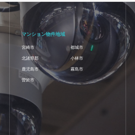
マンション物件地域
宮崎市
都城市
北諸県郡
小林市
鹿児島市
霧島市
曽於市