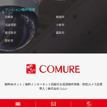
マンション物件地域
宮崎市
都城市
北諸県郡
小林市
鹿児島市
霧島市
曽於市
無料deネット｜無料インターネット回線付き賃貸物件情報・防犯カメラ設置
導入｜株式会社コムレ
Copyright © 株式会社コムレ · All Rights Reserved