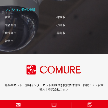
マンション物件地域
宮崎市
都城市
北諸県郡
小林市
鹿児島市
霧島市
曽於市
無料deネット｜無料インターネット回線付き賃貸物件情報・防犯カメラ設置
導入｜株式会社コムレ
Copyright © 株式会社コムレ · All Rights Reserved