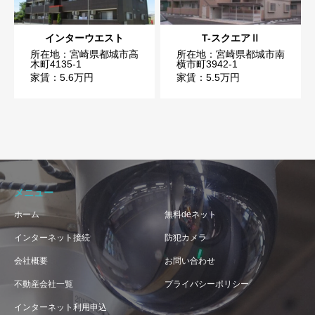
インターウエスト
T-スクエアⅡ
所在地：宮崎県都城市高
所在地：宮崎県都城市南
木町4135-1
横市町3942-1
家賃：5.6万円
家賃：5.5万円
メニュー
ホーム
無料deネット
インターネット接続
防犯カメラ
会社概要
お問い合わせ
不動産会社一覧
プライバシーポリシー
インターネット利用申込