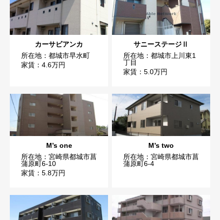
カーサビアンカ
サニーステージⅡ
所在地：都城市早水町
所在地：都城市上川東1
丁目
家賃：4.6万円
家賃：5.0万円
M’s one
M’s two
所在地：宮崎県都城市菖
所在地：宮崎県都城市菖
蒲原町6-10
蒲原町6-4
家賃：5.8万円