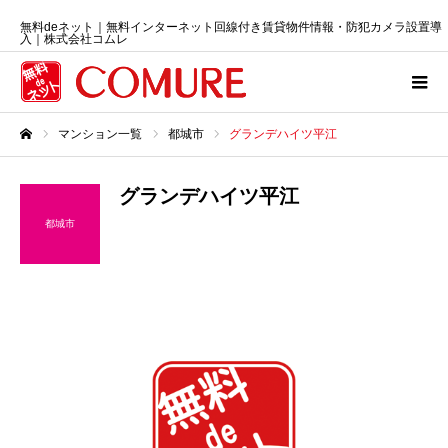
無料deネット｜無料インターネット回線付き賃貸物件情報・防犯カメラ設置導
入｜株式会社コムレ
マンション一覧
都城市
グランデハイツ平江
ホーム
グランデハイツ平江
都城市