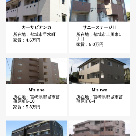
カーサビアンカ
サニーステージⅡ
所在地：都城市早水町
所在地：都城市上川東1
丁目
家賃：4.6万円
家賃：5.0万円
M’s one
M’s two
所在地：宮崎県都城市菖
所在地：宮崎県都城市菖
蒲原町6-10
蒲原町6-4
家賃：5.8万円