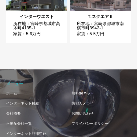
インターウエスト
T-スクエアⅡ
所在地：宮崎県都城市高
所在地：宮崎県都城市南
木町4135-1
横市町3942-1
家賃：5.6万円
家賃：5.5万円
メニュー
ホーム
無料deネット
インターネット接続
防犯カメラ
会社概要
お問い合わせ
不動産会社一覧
プライバシーポリシー
インターネット利用申込