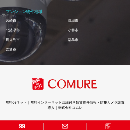
マンション物件地域
宮崎市
都城市
北諸県郡
小林市
鹿児島市
霧島市
曽於市
無料deネット｜無料インターネット回線付き賃貸物件情報・防犯カメラ設置
導入｜株式会社コムレ
Copyright © 株式会社コムレ · All Rights Reserved