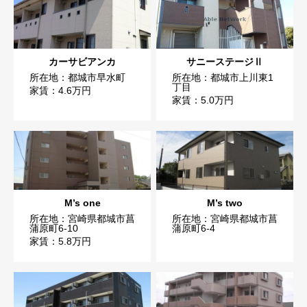
カーサビアンカ
サニーステージⅡ
所在地：都城市早水町
所在地：都城市上川東1
丁目
家賃：4.6万円
家賃：5.0万円
M’s one
M’s two
所在地：宮崎県都城市菖
所在地：宮崎県都城市菖
蒲原町6-10
蒲原町6-4
家賃：5.8万円