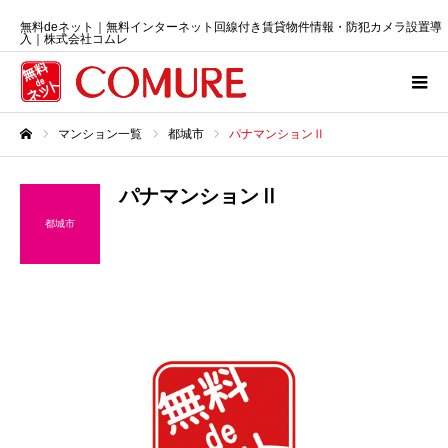
無料deネット｜無料インターネット回線付き賃貸物件情報・防犯カメラ設置導
入｜株式会社コムレ
マンション一覧
都城市
パナマンションⅡ
ホーム
パナマンションⅡ
都城市