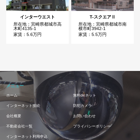
インターウエスト
T-スクエアⅡ
所在地：宮崎県都城市高
所在地：宮崎県都城市南
木町4135-1
横市町3942-1
家賃：5.6万円
家賃：5.5万円
メニュー
ホーム
無料deネット
インターネット接続
防犯カメラ
会社概要
お問い合わせ
不動産会社一覧
プライバシーポリシー
インターネット利用申込