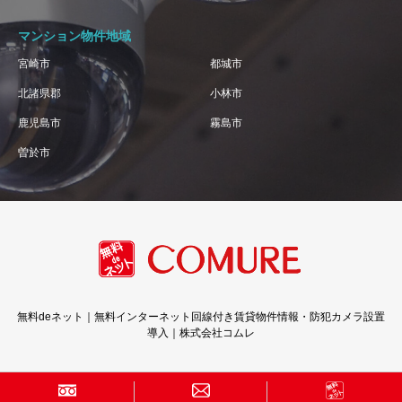
マンション物件地域
宮崎市
都城市
北諸県郡
小林市
鹿児島市
霧島市
曽於市
無料deネット｜無料インターネット回線付き賃貸物件情報・防犯カメラ設置
導入｜株式会社コムレ
Copyright © 株式会社コムレ · All Rights Reserved