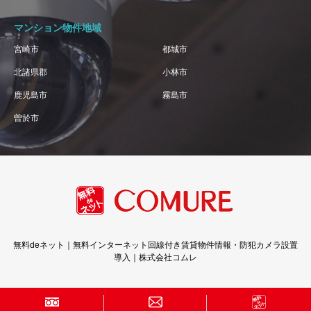
マンション物件地域
宮崎市
都城市
北諸県郡
小林市
鹿児島市
霧島市
曽於市
無料deネット｜無料インターネット回線付き賃貸物件情報・防犯カメラ設置
導入｜株式会社コムレ
Copyright © 株式会社コムレ · All Rights Reserved