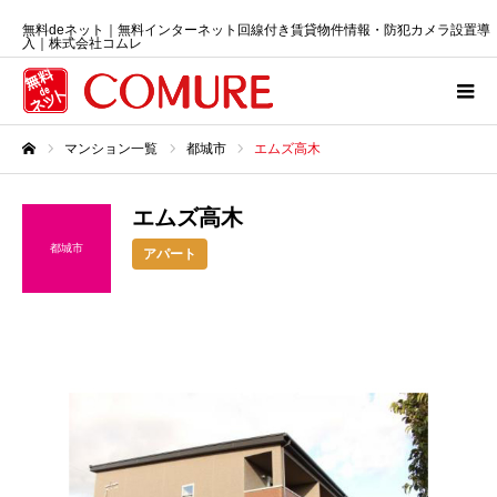
無料deネット｜無料インターネット回線付き賃貸物件情報・防犯カメラ設置導
入｜株式会社コムレ
マンション一覧
都城市
エムズ高木
ホーム
エムズ高木
都城市
アパート