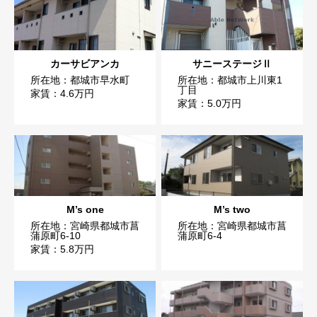
カーサビアンカ
サニーステージⅡ
所在地：都城市早水町
所在地：都城市上川東1
丁目
家賃：4.6万円
家賃：5.0万円
M’s one
M’s two
所在地：宮崎県都城市菖
所在地：宮崎県都城市菖
蒲原町6-10
蒲原町6-4
家賃：5.8万円