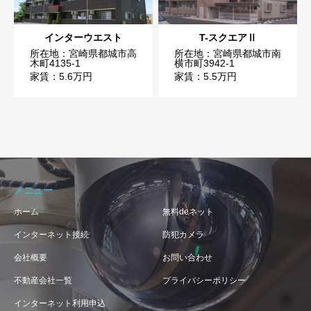
インターウエスト
T-スクエアⅡ
所在地：宮崎県都城市高
所在地：宮崎県都城市南
木町4135-1
横市町3942-1
家賃：5.6万円
家賃：5.5万円
メニュー
ホーム
無料deネット
インターネット接続
防犯カメラ
会社概要
お問い合わせ
不動産会社一覧
プライバシーポリシー
インターネット利用申込