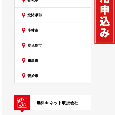
都城市
北諸県郡
小林市
鹿児島市
霧島市
曽於市
無料deネット取扱会社