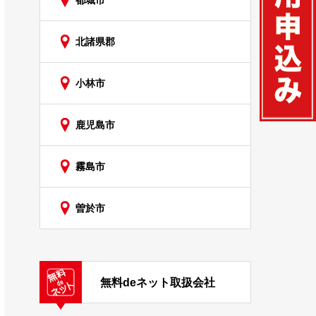
都城市
北諸県郡
小林市
鹿児島市
霧島市
曽於市
無料deネット取扱会社