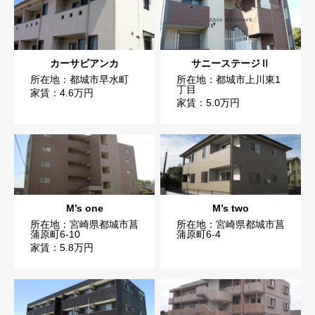
カーサビアンカ
サニーステージⅡ
所在地：都城市早水町
所在地：都城市上川東1
丁目
家賃：4.6万円
家賃：5.0万円
M’s one
M’s two
所在地：宮崎県都城市菖
所在地：宮崎県都城市菖
蒲原町6-10
蒲原町6-4
家賃：5.8万円