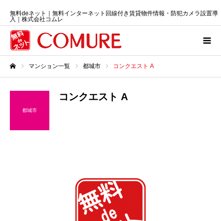
無料deネット｜無料インターネット回線付き賃貸物件情報・防犯カメラ設置導
入｜株式会社コムレ
マンション一覧
都城市
コンクエスト A
ホーム
コンクエスト A
都城市