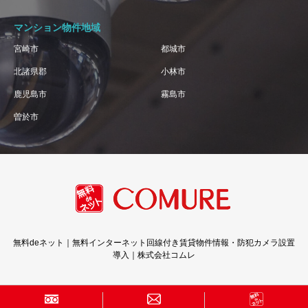
マンション物件地域
宮崎市
都城市
北諸県郡
小林市
鹿児島市
霧島市
曽於市
無料deネット｜無料インターネット回線付き賃貸物件情報・防犯カメラ設置
導入｜株式会社コムレ
Copyright © 株式会社コムレ · All Rights Reserved