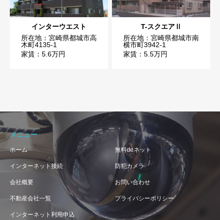
インターウエスト
T-スクエアⅡ
所在地：宮崎県都城市高
所在地：宮崎県都城市南
木町4135-1
横市町3942-1
家賃：5.6万円
家賃：5.5万円
メニュー
ホーム
無料deネット
インターネット接続
防犯カメラ
会社概要
お問い合わせ
不動産会社一覧
プライバシーポリシー
インターネット利用申込