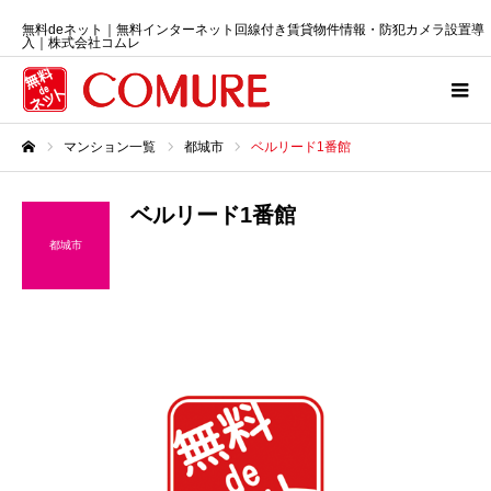
無料deネット｜無料インターネット回線付き賃貸物件情報・防犯カメラ設置導
入｜株式会社コムレ
マンション一覧
都城市
ベルリード1番館
ホーム
ベルリード1番館
都城市