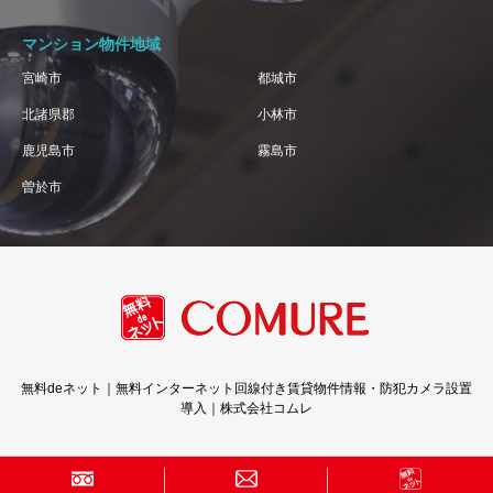
マンション物件地域
宮崎市
都城市
北諸県郡
小林市
鹿児島市
霧島市
曽於市
無料deネット｜無料インターネット回線付き賃貸物件情報・防犯カメラ設置
導入｜株式会社コムレ
Copyright © 株式会社コムレ · All Rights Reserved