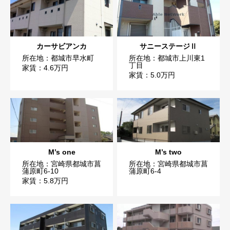
カーサビアンカ
サニーステージⅡ
所在地：都城市早水町
所在地：都城市上川東1
丁目
家賃：4.6万円
家賃：5.0万円
M’s one
M’s two
所在地：宮崎県都城市菖
所在地：宮崎県都城市菖
蒲原町6-10
蒲原町6-4
家賃：5.8万円