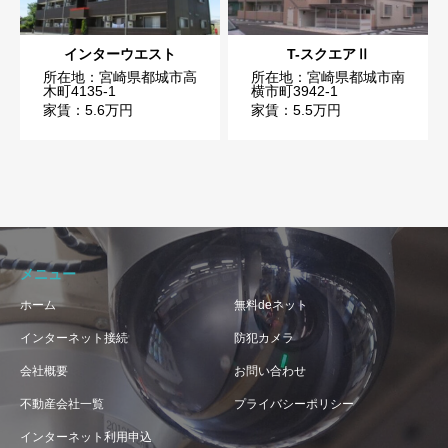
インターウエスト
T-スクエアⅡ
所在地：宮崎県都城市高
所在地：宮崎県都城市南
木町4135-1
横市町3942-1
家賃：5.6万円
家賃：5.5万円
メニュー
ホーム
無料deネット
インターネット接続
防犯カメラ
会社概要
お問い合わせ
不動産会社一覧
プライバシーポリシー
インターネット利用申込