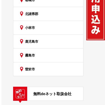
都城市
北諸県郡
小林市
鹿児島市
霧島市
曽於市
無料deネット取扱会社