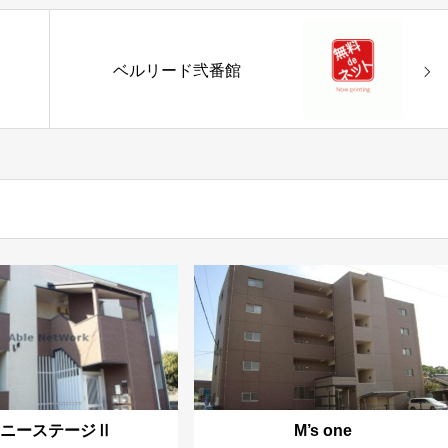
ベルリード弐番館
サニーステージⅡ
M’s one