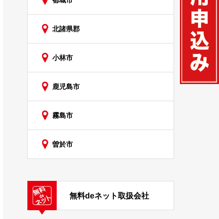
都城市
北諸県郡
小林市
鹿児島市
霧島市
曽於市
無料deネット取扱会社