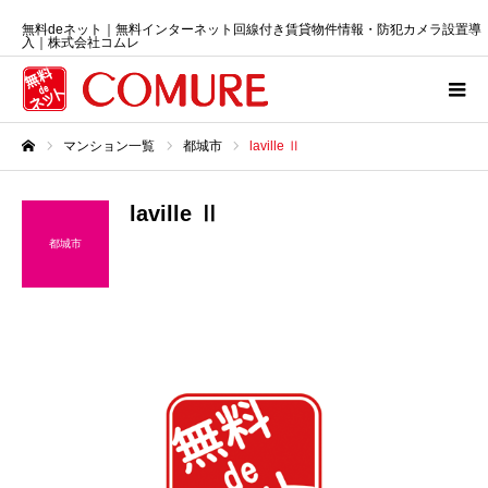
無料deネット｜無料インターネット回線付き賃貸物件情報・防犯カメラ設置導
入｜株式会社コムレ
マンション一覧
都城市
laville Ⅱ
ホーム
laville Ⅱ
都城市