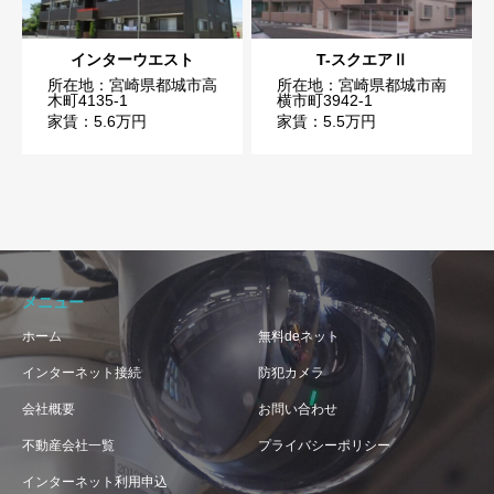
インターウエスト
T-スクエアⅡ
所在地：宮崎県都城市高
所在地：宮崎県都城市南
木町4135-1
横市町3942-1
家賃：5.6万円
家賃：5.5万円
メニュー
ホーム
無料deネット
インターネット接続
防犯カメラ
会社概要
お問い合わせ
不動産会社一覧
プライバシーポリシー
インターネット利用申込