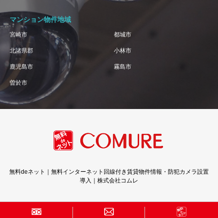
マンション物件地域
宮崎市
都城市
北諸県郡
小林市
鹿児島市
霧島市
曽於市
無料deネット｜無料インターネット回線付き賃貸物件情報・防犯カメラ設置
導入｜株式会社コムレ
Copyright © 株式会社コムレ · All Rights Reserved