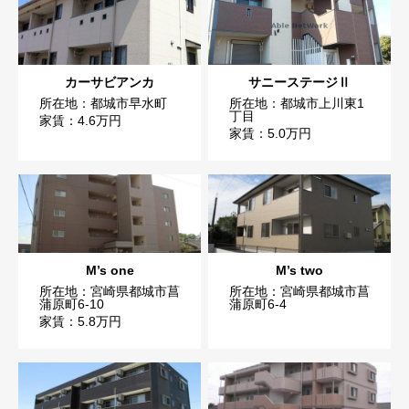
カーサビアンカ
サニーステージⅡ
所在地：都城市早水町
所在地：都城市上川東1
丁目
家賃：4.6万円
家賃：5.0万円
M’s one
M’s two
所在地：宮崎県都城市菖
所在地：宮崎県都城市菖
蒲原町6-10
蒲原町6-4
家賃：5.8万円