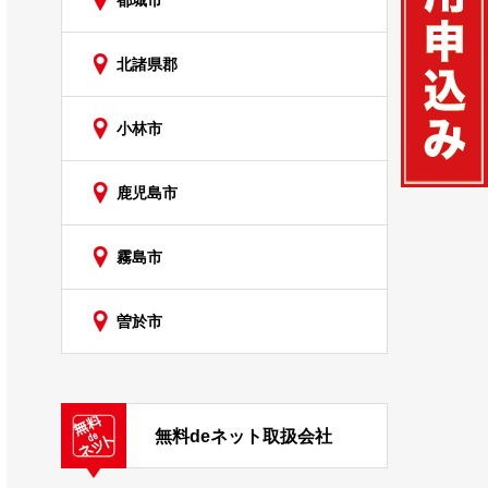
都城市
北諸県郡
小林市
鹿児島市
霧島市
曽於市
無料deネット取扱会社