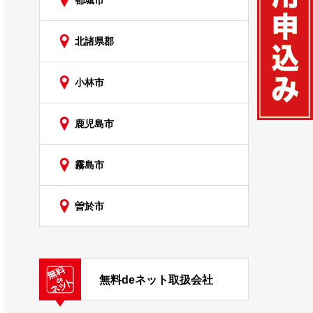
都城市
北諸県郡
小林市
鹿児島市
霧島市
曽於市
無料deネット取扱会社