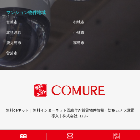
マンション物件地域
宮崎市
都城市
北諸県郡
小林市
鹿児島市
霧島市
曽於市
無料deネット｜無料インターネット回線付き賃貸物件情報・防犯カメラ設置
導入｜株式会社コムレ
Copyright © 株式会社コムレ · All Rights Reserved