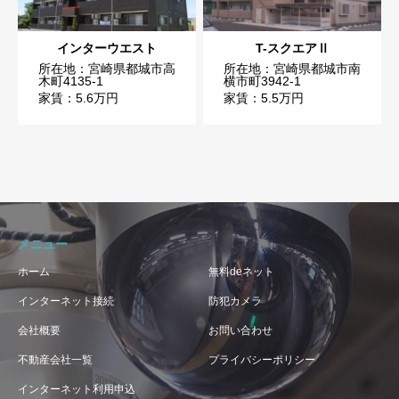
インターウエスト
T-スクエアⅡ
所在地：宮崎県都城市高
所在地：宮崎県都城市南
木町4135-1
横市町3942-1
家賃：5.6万円
家賃：5.5万円
メニュー
ホーム
無料deネット
インターネット接続
防犯カメラ
会社概要
お問い合わせ
不動産会社一覧
プライバシーポリシー
インターネット利用申込