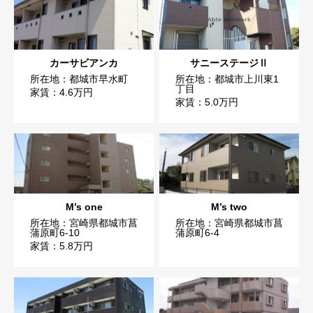
カーサビアンカ
サニーステージⅡ
所在地：都城市早水町
所在地：都城市上川東1
丁目
家賃：4.6万円
家賃：5.0万円
M’s one
M’s two
所在地：宮崎県都城市菖
所在地：宮崎県都城市菖
蒲原町6-10
蒲原町6-4
家賃：5.8万円