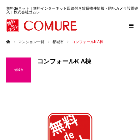
無料deネット｜無料インターネット回線付き賃貸物件情報・防犯カメラ設置導
入｜株式会社コムレ
マンション一覧
都城市
コンフォールK A棟
ホーム
コンフォールK A棟
都城市