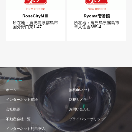
RoseCityMⅢ
Ryoma壱番館
所在地：鹿児島県霧島市
所在地：鹿児島県霧島市
国分野口東1-47
隼人住吉385-4
メニュー
ホーム
無料deネット
インターネット接続
防犯カメラ
会社概要
お問い合わせ
不動産会社一覧
プライバシーポリシー
インターネット利用申込