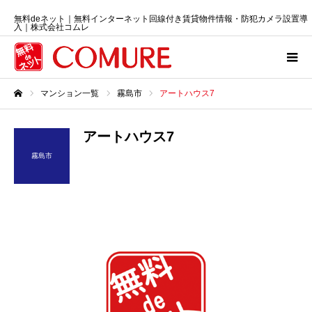
無料deネット｜無料インターネット回線付き賃貸物件情報・防犯カメラ設置導
入｜株式会社コムレ
マンション一覧
霧島市
アートハウス7
ホーム
アートハウス7
霧島市