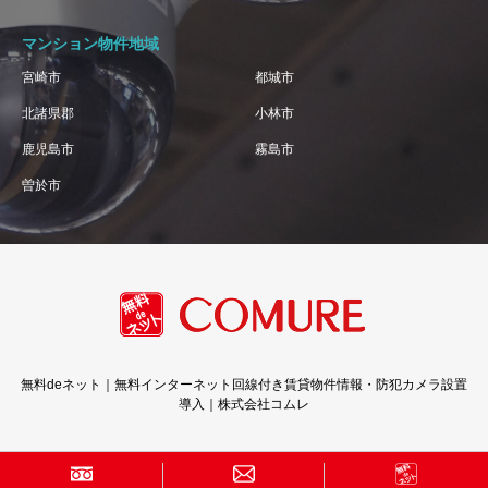
マンション物件地域
宮崎市
都城市
北諸県郡
小林市
鹿児島市
霧島市
曽於市
無料deネット｜無料インターネット回線付き賃貸物件情報・防犯カメラ設置
導入｜株式会社コムレ
Copyright © 株式会社コムレ · All Rights Reserved