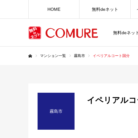
HOME
無料deネット
無料deネ
マンション一覧
霧島市
イペリアルコート国分
ホーム
イペリアルコ
霧島市