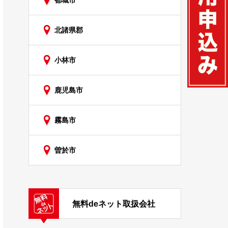
都城市
北諸県郡
小林市
鹿児島市
霧島市
曽於市
無料deネット取扱会社