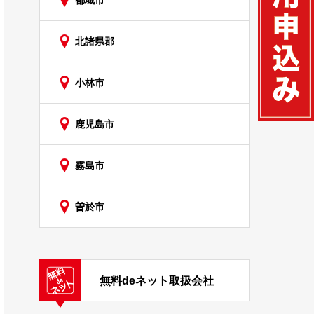
都城市
北諸県郡
小林市
鹿児島市
霧島市
曽於市
無料deネット取扱会社