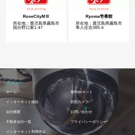
RoseCityMⅢ
Ryoma壱番館
所在地：鹿児島県霧島市
所在地：鹿児島県霧島市
国分野口東1-47
隼人住吉385-4
メニュー
ホーム
無料deネット
インターネット接続
防犯カメラ
会社概要
お問い合わせ
不動産会社一覧
プライバシーポリシー
インターネット利用申込