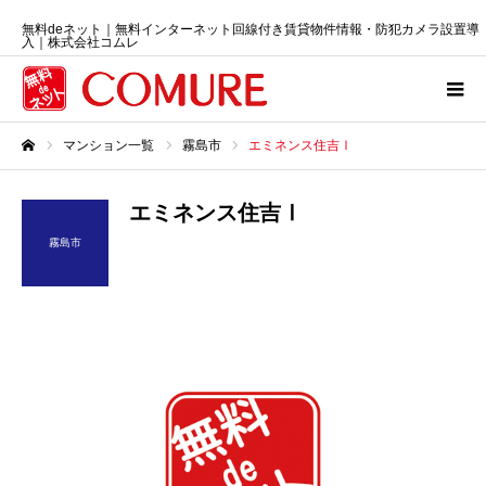
無料deネット｜無料インターネット回線付き賃貸物件情報・防犯カメラ設置導
入｜株式会社コムレ
マンション一覧
霧島市
エミネンス住吉Ⅰ
ホーム
エミネンス住吉Ⅰ
霧島市