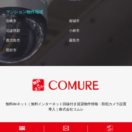
マンション物件地域
宮崎市
都城市
北諸県郡
小林市
鹿児島市
霧島市
曽於市
無料deネット｜無料インターネット回線付き賃貸物件情報・防犯カメラ設置
導入｜株式会社コムレ
Copyright © 株式会社コムレ · All Rights Reserved