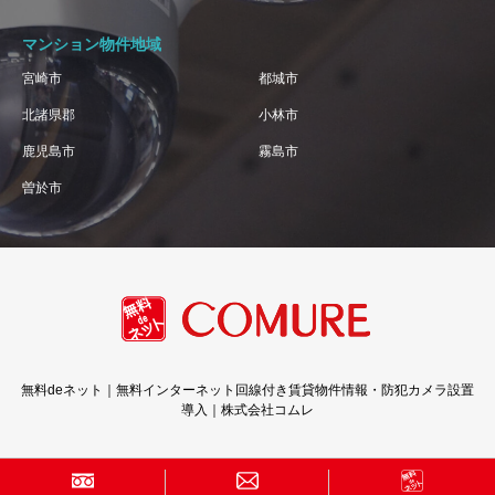
マンション物件地域
宮崎市
都城市
北諸県郡
小林市
鹿児島市
霧島市
曽於市
無料deネット｜無料インターネット回線付き賃貸物件情報・防犯カメラ設置
導入｜株式会社コムレ
Copyright © 株式会社コムレ · All Rights Reserved