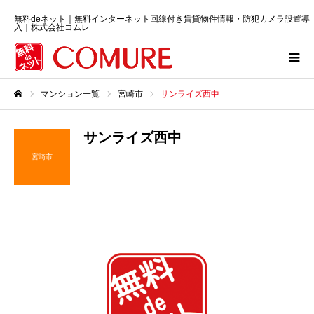
無料deネット｜無料インターネット回線付き賃貸物件情報・防犯カメラ設置導
入｜株式会社コムレ
マンション一覧
宮崎市
サンライズ西中
ホーム
サンライズ西中
宮崎市