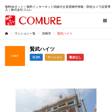
無料deネット｜無料インターネット回線付き賃貸物件情報・防犯カメラ設置導
入｜株式会社コムレ
マンション一覧
宮崎市
賢武ハイツ
ホーム
賢武ハイツ
宮崎市
3LDK
マンション
敷金なし