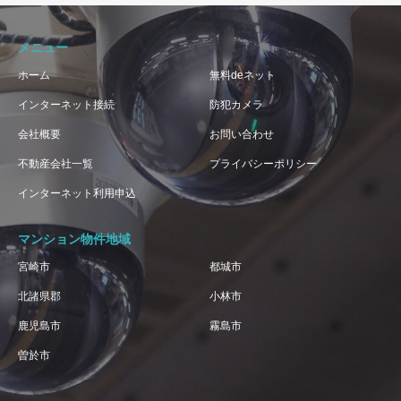
メニュー
ホーム
無料deネット
インターネット接続
防犯カメラ
会社概要
お問い合わせ
不動産会社一覧
プライバシーポリシー
インターネット利用申込
マンション物件地域
宮崎市
都城市
北諸県郡
小林市
鹿児島市
霧島市
曽於市