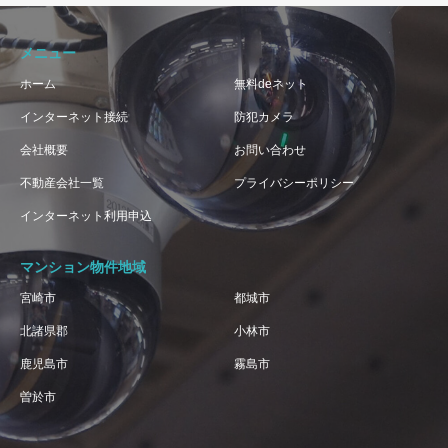
メニュー
ホーム
無料deネット
インターネット接続
防犯カメラ
会社概要
お問い合わせ
不動産会社一覧
プライバシーポリシー
インターネット利用申込
マンション物件地域
宮崎市
都城市
北諸県郡
小林市
鹿児島市
霧島市
曽於市