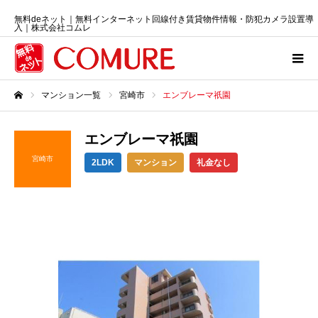
無料deネット｜無料インターネット回線付き賃貸物件情報・防犯カメラ設置導
入｜株式会社コムレ
マンション一覧
宮崎市
エンブレーマ祇園
ホーム
エンブレーマ祇園
宮崎市
2LDK
マンション
礼金なし