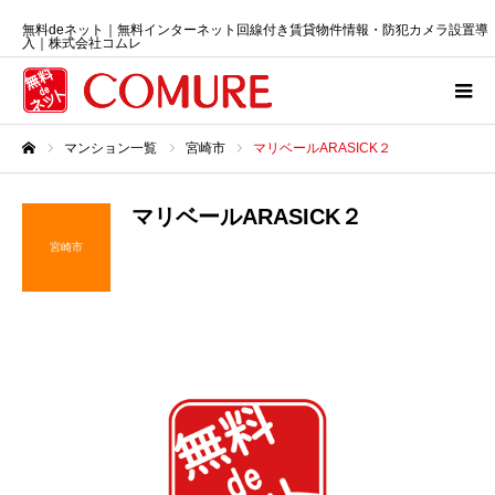
無料deネット｜無料インターネット回線付き賃貸物件情報・防犯カメラ設置導
入｜株式会社コムレ
マンション一覧
宮崎市
マリベールARASICK２
ホーム
マリベールARASICK２
宮崎市