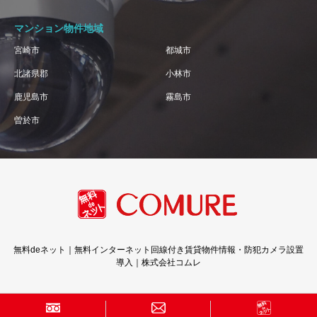
マンション物件地域
宮崎市
都城市
北諸県郡
小林市
鹿児島市
霧島市
曽於市
無料deネット｜無料インターネット回線付き賃貸物件情報・防犯カメラ設置
導入｜株式会社コムレ
Copyright © 株式会社コムレ · All Rights Reserved