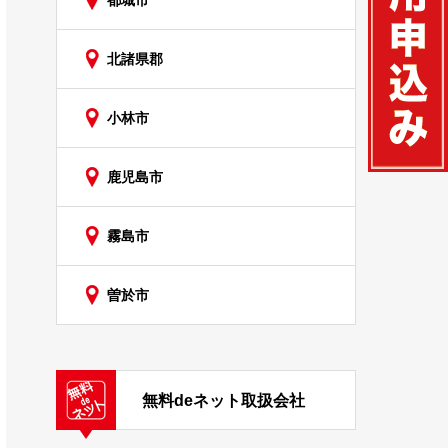
都城市
北諸県郡
小林市
鹿児島市
霧島市
曽於市
無料deネット取扱会社