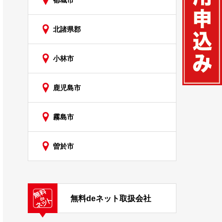
都城市
北諸県郡
小林市
鹿児島市
霧島市
曽於市
無料deネット取扱会社