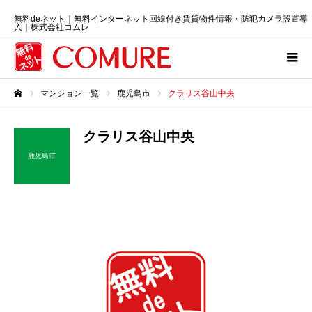
無料deネット｜無料インターネット回線付き賃貸物件情報・防犯カメラ設置導
入｜株式会社コムレ
マンション一覧
鹿児島市
クラリス谷山中央
ホーム
クラリス谷山中央
鹿児島市