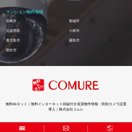
マンション物件地域
宮崎市
都城市
北諸県郡
小林市
鹿児島市
霧島市
曽於市
無料deネット｜無料インターネット回線付き賃貸物件情報・防犯カメラ設置
導入｜株式会社コムレ
Copyright © 株式会社コムレ · All Rights Reserved