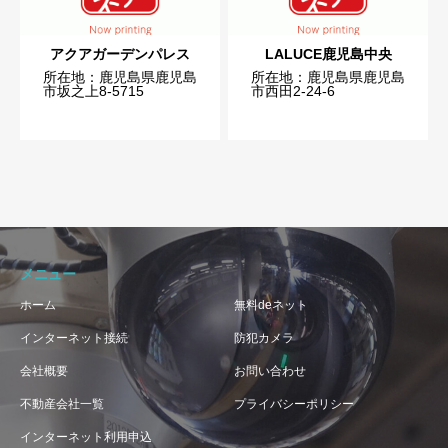
アクアガーデンパレス
LALUCE鹿児島中央
所在地：鹿児島県鹿児島
所在地：鹿児島県鹿児島
市坂之上8-5715
市西田2-24-6
メニュー
ホーム
無料deネット
インターネット接続
防犯カメラ
会社概要
お問い合わせ
不動産会社一覧
プライバシーポリシー
インターネット利用申込