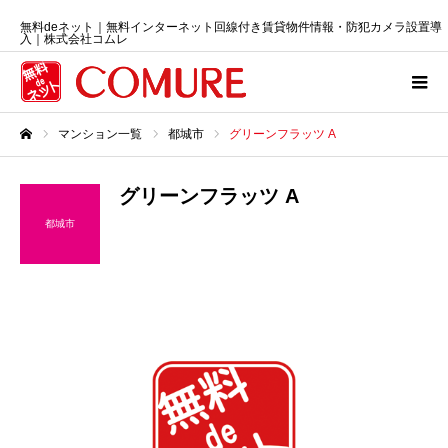
無料deネット｜無料インターネット回線付き賃貸物件情報・防犯カメラ設置導
入｜株式会社コムレ
マンション一覧
都城市
グリーンフラッツ A
ホーム
グリーンフラッツ A
都城市