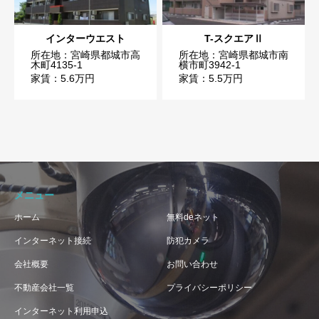
インターウエスト
T-スクエアⅡ
所在地：宮崎県都城市高
所在地：宮崎県都城市南
木町4135-1
横市町3942-1
家賃：5.6万円
家賃：5.5万円
メニュー
ホーム
無料deネット
インターネット接続
防犯カメラ
会社概要
お問い合わせ
不動産会社一覧
プライバシーポリシー
インターネット利用申込