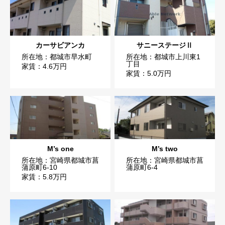
カーサビアンカ
サニーステージⅡ
所在地：都城市早水町
所在地：都城市上川東1
丁目
家賃：4.6万円
家賃：5.0万円
M’s one
M’s two
所在地：宮崎県都城市菖
所在地：宮崎県都城市菖
蒲原町6-10
蒲原町6-4
家賃：5.8万円