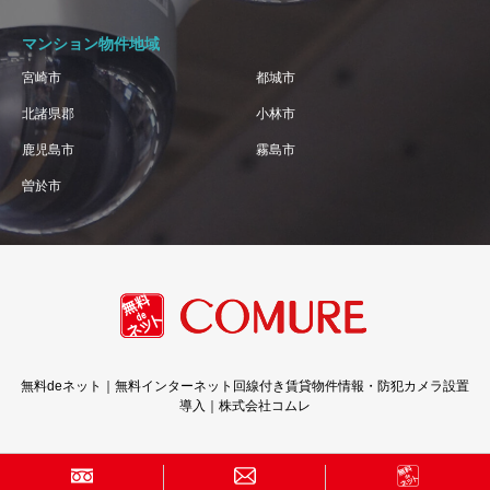
マンション物件地域
宮崎市
都城市
北諸県郡
小林市
鹿児島市
霧島市
曽於市
無料deネット｜無料インターネット回線付き賃貸物件情報・防犯カメラ設置
導入｜株式会社コムレ
Copyright © 株式会社コムレ · All Rights Reserved