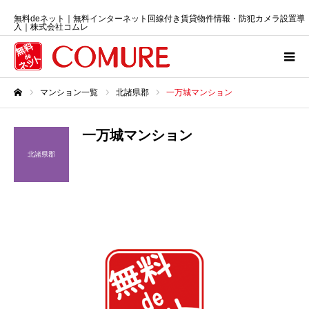
無料deネット｜無料インターネット回線付き賃貸物件情報・防犯カメラ設置導
入｜株式会社コムレ
マンション一覧
北諸県郡
一万城マンション
ホーム
一万城マンション
北諸県郡