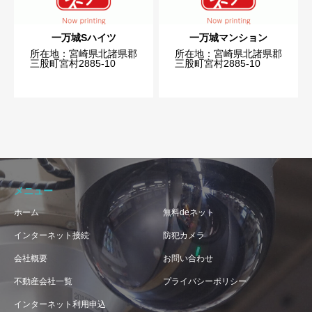
一万城Sハイツ
一万城マンション
所在地：宮崎県北諸県郡
所在地：宮崎県北諸県郡
三股町宮村2885-10
三股町宮村2885-10
メニュー
ホーム
無料deネット
インターネット接続
防犯カメラ
会社概要
お問い合わせ
不動産会社一覧
プライバシーポリシー
インターネット利用申込