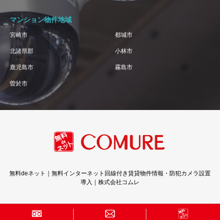
マンション物件地域
宮崎市
都城市
北諸県郡
小林市
鹿児島市
霧島市
曽於市
無料deネット｜無料インターネット回線付き賃貸物件情報・防犯カメラ設置
導入｜株式会社コムレ
Copyright © 株式会社コムレ · All Rights Reserved