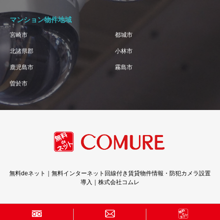
マンション物件地域
宮崎市
都城市
北諸県郡
小林市
鹿児島市
霧島市
曽於市
無料deネット｜無料インターネット回線付き賃貸物件情報・防犯カメラ設置
導入｜株式会社コムレ
Copyright © 株式会社コムレ · All Rights Reserved