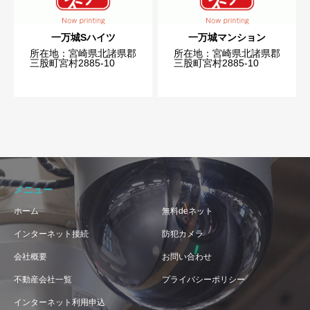
一万城Sハイツ
一万城マンション
所在地：宮崎県北諸県郡
所在地：宮崎県北諸県郡
三股町宮村2885-10
三股町宮村2885-10
メニュー
ホーム
無料deネット
インターネット接続
防犯カメラ
会社概要
お問い合わせ
不動産会社一覧
プライバシーポリシー
インターネット利用申込