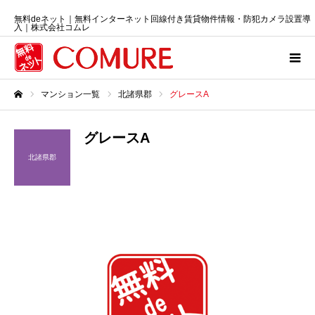
無料deネット｜無料インターネット回線付き賃貸物件情報・防犯カメラ設置導
入｜株式会社コムレ
マンション一覧
北諸県郡
グレースA
ホーム
グレースA
北諸県郡