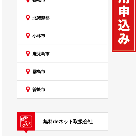
都城市
北諸県郡
小林市
鹿児島市
霧島市
曽於市
無料deネット取扱会社